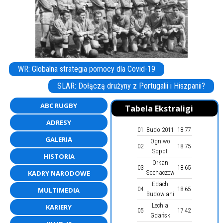
WR: Globalna strategia pomocy dla Covid-19
SLAR: Dołączą drużyny z Portugalii i Hiszpanii?
ABC RUGBY
Tabela Ekstraligi
ADRESY
01
Budo 2011
18
77
GALERIA
Ogniwo
02
18
75
Sopot
HISTORIA
Orkan
03
18
65
KADRY NARODOWE
Sochaczew
Edach
04
18
65
MULTIMEDIA
Budowlani
Lechia
KARIERY
05
17
42
Gdańsk