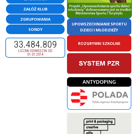
ZAŁÓŻ KLUB
ZGRUPOWANIA
UPOWSZECHNIANIE SPORTU
SONDY
DZIECI I MŁODZIEŻY
33.484.809
ROZGRYWKI SZKOLNE
LICZBA ODWIEDZIN OD
01.01.2014