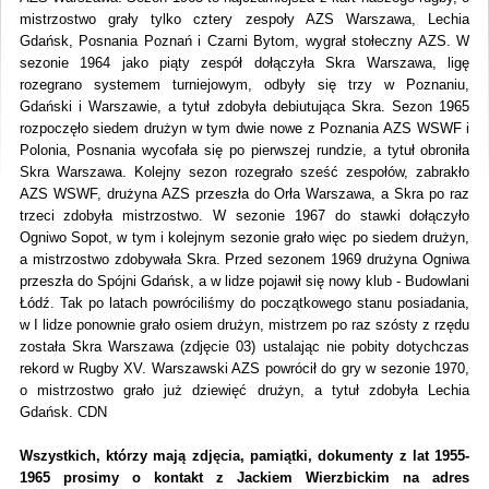
mistrzostwo grały tylko cztery zespoły AZS Warszawa, Lechia
Gdańsk, Posnania Poznań i Czarni Bytom, wygrał stołeczny AZS. W
sezonie 1964 jako piąty zespół dołączyła Skra Warszawa, ligę
rozegrano systemem turniejowym, odbyły się trzy w Poznaniu,
Gdański i Warszawie, a tytuł zdobyła debiutująca Skra. Sezon 1965
rozpoczęło siedem drużyn w tym dwie nowe z Poznania AZS WSWF i
Polonia, Posnania wycofała się po pierwszej rundzie, a tytuł obroniła
Skra Warszawa. Kolejny sezon rozegrało sześć zespołów, zabrakło
AZS WSWF, drużyna AZS przeszła do Orła Warszawa, a Skra po raz
trzeci zdobyła mistrzostwo. W sezonie 1967 do stawki dołączyło
Ogniwo Sopot, w tym i kolejnym sezonie grało więc po siedem drużyn,
a mistrzostwo zdobywała Skra. Przed sezonem 1969 drużyna Ogniwa
przeszła do Spójni Gdańsk, a w lidze pojawił się nowy klub - Budowlani
Łódź. Tak po latach powróciliśmy do początkowego stanu posiadania,
w I lidze ponownie grało osiem drużyn, mistrzem po raz szósty z rzędu
została Skra Warszawa (zdjęcie 03) ustalając nie pobity dotychczas
rekord w Rugby XV. Warszawski AZS powrócił do gry w sezonie 1970,
o mistrzostwo grało już dziewięć drużyn, a tytuł zdobyła Lechia
Gdańsk. CDN
Wszystkich, którzy mają zdjęcia, pamiątki, dokumenty z lat 1955-
1965 prosimy o kontakt z Jackiem Wierzbickim na adres