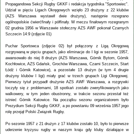
Propagandowa Sekcji Rugby GKKF i redakcja tygodnika "Sportowiec".
Udział w pięciu Ligach Okręgowych wzięło 23 drużyny z 22 klubów
(AZS Warszawa wystawił dwie drużyny), następnie rozegrano
ogólnopolskie ćwierćfinały i półfinały. W meczu finałowym rozegranym
02 grudnia 1956 w Warszawie stołeczny AZS AWF pokonał Czarnych
Szczecin 14:9 (zdjęcie 01)
Puchar Sportowca (zdjęcie 02) był połączony z Ligą Okręgową
rozgrywaną w pięciu grupach, jako eliminacje do I ligi w sezonie 1957,
awansowało do niej 8 drużyn (AZS Warszawa, Górnik Bytom, Górnik
Kochłowice, AZS Gdańsk, Grochów Warszawa, Czarni Szczecin, Start
Łódź i Górnik Katowice), a pozostałe 13 drużyn (w tym 4 drugie
drużyny klubów I ligi) miały grać w trzech grupach Ligi Okręgowej.
Pierwszy tytuł przypadł drużynie AZS AWF Warszawa, a rozgrywki
toczyły się z problemami, 18 spotkań zostało zweryfikowanych jako
walkowery, w tym jeden obustronny, w trakcie sezonu przestał też
istnieć Górnik Katowice. Na początku sezonu organizatorem było
Prezydium Sekcji Rugby GKKF, a po powstaniu 09 września 1957 jego
rolę przejął Polski Związek Rugby.
Po sezonie 1957 z 21 drużyn z 17 klubów zostało 10, było to pierwsze
uderzenie kryzysu rugby w naszym kraju gdy kluby działające w