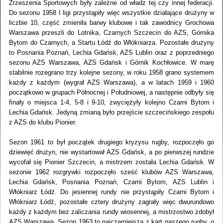
Zrzeszenia Sportowych były zależne od władz tej czy innej federacji.
Do sezonu 1958 I ligi przystąpiły więc wszystkie działające drużyny w
liczbie 10, część zmieniła barwy klubowe i tak zawodnicy Grochowa
Warszawa przeszli do Lotnika, Czarnych Szczecin do AZS, Górnika
Bytom do Czarnych, a Startu Łódź do Włókniarza. Pozostałe drużyny
to Posnania Poznań, Lechia Gdańsk, AZS Lublin oraz z poprzedniego
sezonu AZS Warszawa, AZS Gdańsk i Górnik Kochłowice. W marę
stabilnie rozegrano trzy kolejne sezony, w roku 1958 grano systemem
każdy z każdym (wygrał AZS Warszawa), a w latach 1959 i 1960
początkowo w grupach Północnej i Południowej, a następnie odbyły się
finały o miejsca 1-4, 5-8 i 9-10, zwyciężyły kolejno Czarni Bytom i
Lechia Gdańsk. Jedyną zmianą było przejście szczecińskiego zespołu
z AZS do klubu Pionier.
Sezon 1961 to był początek drugiego kryzysu rugby, rozpoczęło go
dziewięć drużyn, nie wystartował AZS Gdańsk, a po pierwszej rundzie
wycofał się Pionier Szczecin, a mistrzem została Lechia Gdańsk. W
sezonie 1962 rozgrywki rozpoczęło sześć klubów AZS Warszawa,
Lechia Gdańsk, Posnania Poznań, Czarni Bytom, AZS Lublin i
Włókniarz Łódź. Do jesiennej rundy nie przystąpiły Czarni Bytom i
Włókniarz Łódź, pozostałe cztery drużyny zagrały więc dwurundowo
każdy z każdym bez zaliczania rundy wiosennej, a mistrzostwo zdobył
AZS Warszawa. Sezon 1963 to najczarniejsza z kart naszego rugby, o