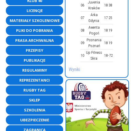
KLUB 40
Juvenia
06
18
38
Kraków
LICENCJE
Arka
07
17
25
MATERIAŁY SZKOLENIOWE
Gdynia
Awenta
PLIKI DO POBRANIA
08
18
19
Pogoń
PRASA ARCHIWALNA
Posnania
09
18
19
Poznań
PRZEPISY
Up Fitness
10
18
-72
Skra
PUBLIKACJE
Wyniki
REGULAMINY
REPREZENTANCI
RUGBY TAG
SKLEP
SZKOLENIA
UBEZPIECZENIE
ZAGRANICA