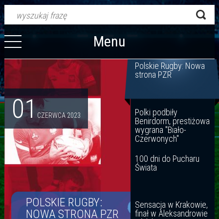
Menu
Polskie Rugby: Nowa
strona PZR
01
Polki podbiły
CZERWCA 2023
Benirdorm, prestiżowa
wygrana "Biało-
Czerwonych"
100 dni do Pucharu
Świata
POLSKIE RUGBY:
Sensacja w Krakowie,
NOWA STRONA PZR
finał w Aleksandrowie