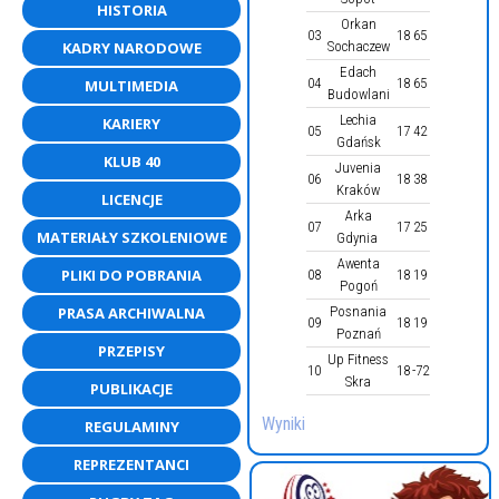
HISTORIA
Orkan
03
18
65
KADRY NARODOWE
Sochaczew
Edach
04
18
65
MULTIMEDIA
Budowlani
Lechia
KARIERY
05
17
42
Gdańsk
KLUB 40
Juvenia
06
18
38
Kraków
LICENCJE
Arka
07
17
25
MATERIAŁY SZKOLENIOWE
Gdynia
Awenta
PLIKI DO POBRANIA
08
18
19
Pogoń
PRASA ARCHIWALNA
Posnania
09
18
19
Poznań
PRZEPISY
Up Fitness
10
18
-72
Skra
PUBLIKACJE
Wyniki
REGULAMINY
REPREZENTANCI