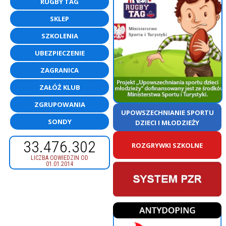
RUGBY TAG
SKLEP
SZKOLENIA
UBEZPIECZENIE
ZAGRANICA
ZAŁÓŻ KLUB
ZGRUPOWANIA
UPOWSZECHNIANIE SPORTU
SONDY
DZIECI I MŁODZIEŻY
33.476.302
ROZGRYWKI SZKOLNE
LICZBA ODWIEDZIN OD
01.01.2014