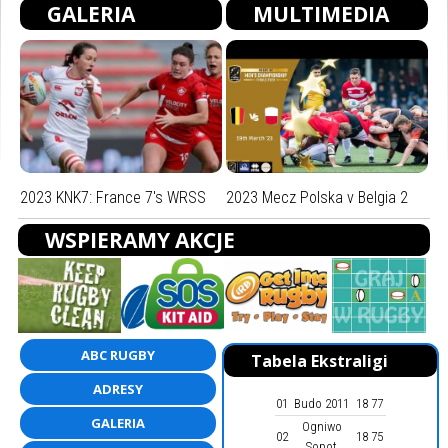
GALERIA
MULTIMEDIA
2023 KNK7: France 7's WRSS
2023 Mecz Polska v Belgia 2
WSPIERAMY AKCJE
ABC RUGBY
Tabela Ekstraligi
ADRESY
01
Budo 2011
18
77
GALERIA
Ogniwo
02
18
75
Sopot