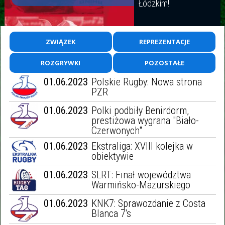
Łódzkim!
MPK7: Biało-Zielone
Mistrzem Polski!
ZWIĄZEK
REPREZENTACJE
ROZGRYWKI
POZOSTAŁE
Zaproszenie na
01.06.2023
Polskie Rugby: Nowa strona
Festiwal w
PZR
Piotrowicach
01.06.2023
Polki podbiły Benirdorm,
prestiżowa wygrana "Biało-
XIII Mistrzostwa
Czerwonych"
Polski Weteranów
01.06.2023
Ekstraliga: XVIII kolejka w
obiektywie
01.06.2023
SLRT: Finał województwa
KNK7: Wygrana na
Warmińsko-Mazurskiego
zakończenie
01.06.2023
KNK7: Sprawozdanie z Costa
Blanca 7's
Beaumont o 200-leciu