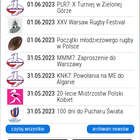
01.06.2023
PLR7: X Turniej w Zielonej
Rugby
Górze
01.06.2023
XXV Warsaw Rugby Festival
MPS7:
Niespodziewany
01.06.2023
Początki młodzieżowego rugby
Mistrz Polski
w Polsce
31.05.2023
MMM7: Zaproszenie do
Kalendarium
Warszawy
Wydarzeń - instrukcja
31.05.2023
KNK7: Powołania na ME do
Algarve
31.05.2023
20-lecie Mistrzostw Polski
Kobiet
31.05.2023
100 dni do Pucharu Świata
czytaj wszystkie
archiwum newsów