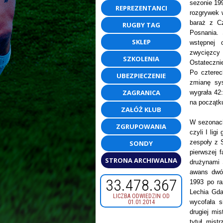
sezonie 199
REPREZENTANCI
rozgrywek 
baraż z Cz
RUGBY TAG
Posnania. 
SKLEP
wstępnej 
zwycięzcy
SZKOLENIA
Ostateczni
Po czterec
UBEZPIECZENIE
zmianę sy
ZAGRANICA
wygrała 42
na początk
ZAŁÓŻ KLUB
W sezonach
ZGRUPOWANIA
czyli I lig
zespoły z 
SONDY
pierwszej 
STRONA ARCHIWALNA
drużynami S
awans dwó
33.478.367
1993 po ra
Lechia Gda
LICZBA ODWIEDZIN OD
wycofała s
01.01.2014
drugiej mi
tytuł mist