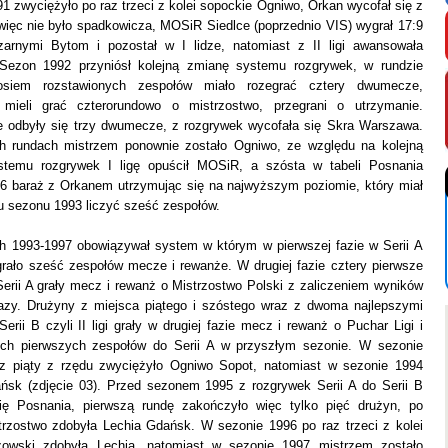
1 zwyciężyło po raz trzeci z kolei sopockie Ogniwo, Orkan wycofał się z
więc nie było spadkowicza, MOSiR Siedlce (poprzednio VIS) wygrał 17:9
arnymi Bytom i pozostał w I lidze, natomiast z II ligi awansowała
Sezon 1992 przyniósł kolejną zmianę systemu rozgrywek, w rundzie
osiem rozstawionych zespołów miało rozegrać cztery dwumecze,
 mieli grać czterorundowo o mistrzostwo, przegrani o utrzymanie.
e odbyły się trzy dwumecze, z rozgrywek wycofała się Skra Warszawa.
h rundach mistrzem ponownie zostało Ogniwo, ze względu na kolejną
stemu rozgrywek I ligę opuścił MOSiR, a szósta w tabeli Posnania
:6 baraż z Orkanem utrzymując się na najwyższym poziomie, który miał
u sezonu 1993 liczyć sześć zespołów.
 1993-1997 obowiązywał system w którym w pierwszej fazie w Serii A
i grało sześć zespołów mecze i rewanże. W drugiej fazie cztery pierwsze
Serii A grały mecz i rewanż o Mistrzostwo Polski z zaliczeniem wyników
fazy. Drużyny z miejsca piątego i szóstego wraz z dwoma najlepszymi
erii B czyli II ligi grały w drugiej fazie mecz i rewanż o Puchar Ligi i
ch pierwszych zespołów do Serii A w przyszłym sezonie. W sezonie
z piąty z rzędu zwyciężyło Ogniwo Sopot, natomiast w sezonie 1994
ńsk (zdjęcie 03). Przed sezonem 1995 z rozgrywek Serii A do Serii B
ię Posnania, pierwszą rundę zakończyło więc tylko pięć drużyn, po
strzostwo zdobyła Lechia Gdańsk. W sezonie 1996 po raz trzeci z kolei
rzowski zdobyła Lechia, natomiast w sezonie 1997 mistrzem zostało