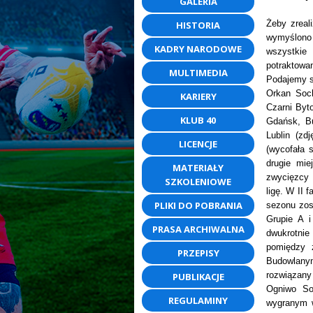
GALERIA
Żeby zreal
HISTORIA
wymyślono 
KADRY NARODOWE
wszystkie
potraktowa
MULTIMEDIA
Podajemy sk
Orkan Soc
KARIERY
Czarni Byt
KLUB 40
Gdańsk, B
Lublin (z
LICENCJE
(wycofała s
drugie mi
MATERIAŁY
zwycięzcy 
SZKOLENIOWE
ligę. W II 
PLIKI DO POBRANIA
sezonu zos
Grupie A 
PRASA ARCHIWALNA
dwukrotnie
pomiędzy z
PRZEPISY
Budowlany
rozwiązany
PUBLIKACJE
Ogniwo So
REGULAMINY
wygranym w