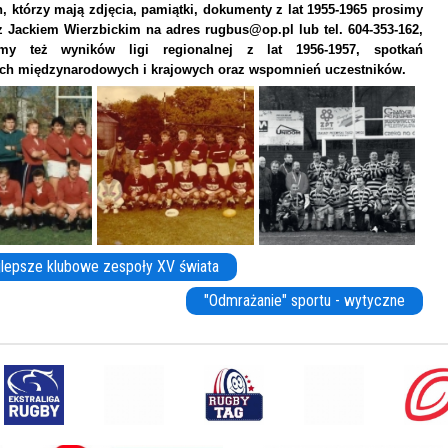
, którzy mają zdjęcia, pamiątki, dokumenty z lat 1955-1965 prosimy
z Jackiem Wierzbickim na adres rugbus@op.pl lub tel. 604-353-162,
emy też wyników ligi regionalnej z lat 1956-1957, spotkań
ich międzynarodowych i krajowych oraz wspomnień uczestników.
lepsze klubowe zespoły XV świata
"Odmrażanie" sportu - wytyczne