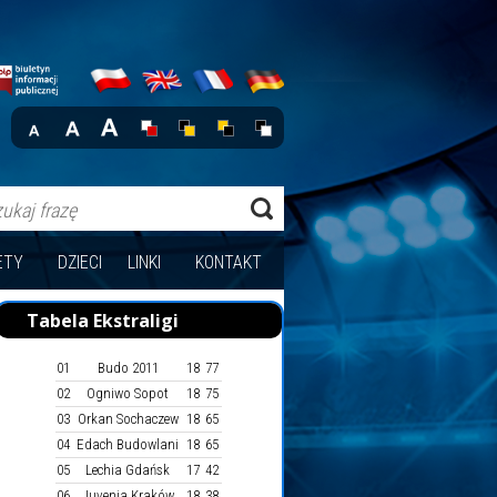
ETY
DZIECI
LINKI
KONTAKT
Tabela Ekstraligi
01
Budo 2011
18
77
02
Ogniwo Sopot
18
75
03
Orkan Sochaczew
18
65
04
Edach Budowlani
18
65
05
Lechia Gdańsk
17
42
06
Juvenia Kraków
18
38