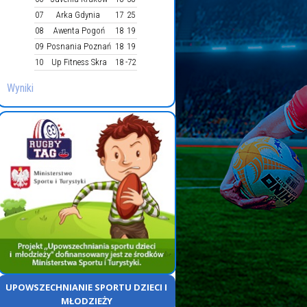
07
Arka Gdynia
17
25
08
Awenta Pogoń
18
19
09
Posnania Poznań
18
19
10
Up Fitness Skra
18
-72
Wyniki
UPOWSZECHNIANIE SPORTU DZIECI I
MŁODZIEŻY