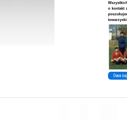
Wszystkich
o kontakt 
poszukuj
towarzysk
Dwa naj