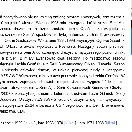
8 zdecydowano się na kolejną zmianę systemu rozgrywek, tym razem z
eń na jesień-wiosna. Wiosną 1998 roku rozegrano krótki sezon Serii A z
sześciu drużyn, a mistrzem została Lechia Gdańsk. Ze względu na
rozszerzenie Serii A spadków nie była, natomiast z Serii B awansowały
a i Orkan Sochaczew. W sezonie 1998/1999 zwyciężyło Ogniwo Sopot, z
adł Orkan, a awans wywalczyła Posnania. Następny sezon przyniósł
powiększeniu Serii A do dziesięciu drużyn, z najwyższego poziomu nikt
, a z Serii B miały awansować dwa zespoły. Po mistrzostwo sezonu
sięgnęła Lechia Gdańsk, a z Serii B awansowały Orkan i Juvenia. Sezon
ukończyło dziewięć drużyn, w trakcie pierwszej rundy z rozgrywek
ę AZS AWF Warszawa, mistrzostwo ponownie zdobyła Lechia Gdańsk. W
ym barażu zajmująca dziewiąte miejsce Juvenia wygrała 17:15 z Folc
wa i utrzymała się w Serii A, z Serii B awansowali Budowlani Olsztyn.
/2002 zakończył się trzecim z kolei mistrzostwem Lechii Gdańsk, Serię
i Budowlani Olsztyn, AZS AWFiS Gdańsk utrzymał się na najwyższym
o zwycięstwie 26:14 w barażu z CSP Legionowo, a z Serii B awansował
Warszawa. CDN
części: 1929 [
kliknij
], lata 1956-1970 [
kliknij
], lata 1971-1988 [
kliknij
].