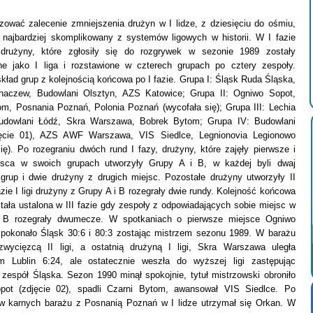
izować zalecenie zmniejszenia drużyn w I lidze, z dziesięciu do ośmiu,
najbardziej skomplikowany z systemów ligowych w historii. W I fazie
 drużyny, które zgłosiły się do rozgrywek w sezonie 1989 zostały
ne jako I liga i rozstawione w czterech grupach po cztery zespoły.
ład grup z kolejnością końcowa po I fazie. Grupa I: Śląsk Ruda Śląska,
haczew, Budowlani Olsztyn, AZS Katowice; Grupa II: Ogniwo Sopot,
om, Posnania Poznań, Polonia Poznań (wycofała się); Grupa III: Lechia
udowlani Łódź, Skra Warszawa, Bobrek Bytom; Grupa IV: Budowlani
djęcie 01), AZS AWF Warszawa, VIS Siedlce, Legnionovia Legionowo
ię). Po rozegraniu dwóch rund I fazy, drużyny, które zajęły pierwsze i
ejsca w swoich grupach utworzyły Grupy A i B, w każdej byli dwaj
grup i dwie drużyny z drugich miejsc. Pozostałe drużyny utworzyły II
fazie I ligi drużyny z Grupy A i B rozegrały dwie rundy. Kolejność końcowa
tała ustalona w III fazie gdy zespoły z odpowiadających sobie miejsc w
i B rozegrały dwumecze. W spotkaniach o pierwsze miejsce Ogniwo
 pokonało Śląsk 30:6 i 80:3 zostając mistrzem sezonu 1989. W barażu
wycięzcą II ligi, a ostatnią drużyną I ligi, Skra Warszawa uległa
m Lublin 6:24, ale ostatecznie weszła do wyższej ligi zastępując
 zespół Śląska. Sezon 1990 minął spokojnie, tytuł mistrzowski obroniło
pot (zdjęcie 02), spadli Czarni Bytom, awansował VIS Siedlce. Po
 karnych barażu z Posnanią Poznań w I lidze utrzymał się Orkan. W