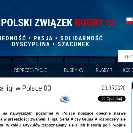
POLSKI ZWIĄZEK
RUGBY
JEDNOŚĆ • PASJA • SOLIDARNOŚĆ
DYSCYPLINA • SZACUNEK
REPREZENTACJE
RUGBY XV
RUGBY 7
KOBI
ia ligi w Polsce 03
03.05.2020
i na najwyższym poziomie w Polsce noszące obecnie nazwę
, a w przeszłości zwanymi I ligą, Serią A czy Grupą A rozpoczęły się
u, w cyklu artykułów zapoznajemy się z ich historią po II wojnie