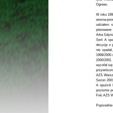
Ogniwo.
W roku 199
wiosna-jesi
udziałem 
planowane 
Arka Gdyni
Serii A sp
decyzję o 
nie spadał
1999/2000 
2000/2001 
wycofał si
przywrócon
AZS Warsza
Sezon 2001
A opuścil
poziomie p
Folc AZS 
Poprzednie 