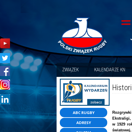
ZWIĄZEK
KALENDARZE KN
Histor
ABC RUGBY
Rozgrywk
Ekstraligi
ADRESY
w 1929 rok
światowej.